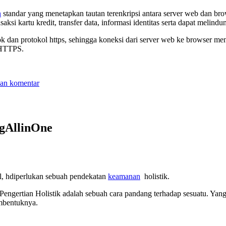
n
standar yang menetapkan tautan terenkripsi antara server web dan bro
i kartu kredit, transfer data, informasi identitas serta dapat melind
k dan protokol https, sehingga koneksi dari server web ke browser menj
 HTTPS.
untuk
kan komentar
Apa
Itu
SSL
Certificates
gAllinOne
il, hdiperlukan sebuah pendekatan
keamanan
holistik.
i “Pengertian Holistik adalah sebuah cara pandang terhadap sesuatu. 
embentuknya.