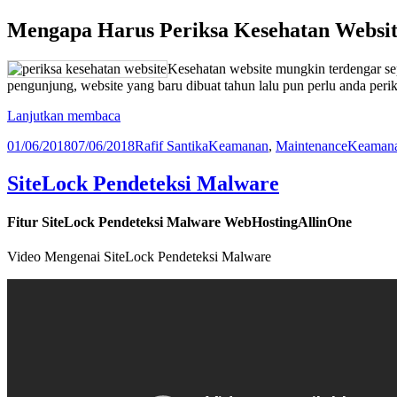
Mengapa Harus Periksa Kesehatan Websi
Kesehatan website mungkin terdengar sep
pengunjung, website yang baru dibuat tahun lalu pun perlu anda peri
Periksa
Lanjutkan membaca
Kesehatan
Diposkan
Penulis
Kategori
Tag
01/06/2018
07/06/2018
Rafif Santika
Keamanan
,
Maintenance
Keamana
Website
pada
SiteLock Pendeteksi Malware
Fitur SiteLock Pendeteksi Malware WebHostingAllinOne
Video Mengenai SiteLock Pendeteksi Malware