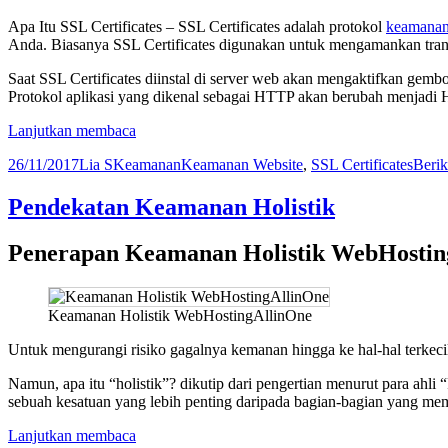
Apa Itu SSL Certificates – SSL Certificates adalah protokol
keamana
Anda. Biasanya SSL Certificates digunakan untuk mengamankan transaks
Saat SSL Certificates diinstal di server web akan mengaktifkan gembo
Protokol aplikasi yang dikenal sebagai HTTP akan berubah menjadi
Apa
Lanjutkan membaca
Itu
Diposkan
Penulis
Kategori
Tag
26/11/2017
Lia S
Keamanan
Keamanan Website
,
SSL Certificates
Beri
SSL
pada
Certificates
Pendekatan Keamanan Holistik
Penerapan Keamanan Holistik WebHostin
Keamanan Holistik WebHostingAllinOne
Untuk mengurangi risiko gagalnya kemanan hingga ke hal-hal terkec
Namun, apa itu “holistik”? dikutip dari pengertian menurut para ahl
sebuah kesatuan yang lebih penting daripada bagian-bagian yang m
Pendekatan
Lanjutkan membaca