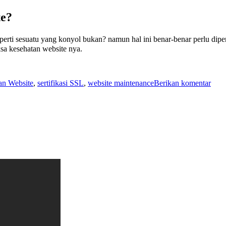
te?
erti sesuatu yang konyol bukan? namun hal ini benar-benar perlu dip
ksa kesehatan website nya.
untu
n Website
,
sertifikasi SSL
,
website maintenance
Berikan komentar
Peri
Kese
Webs