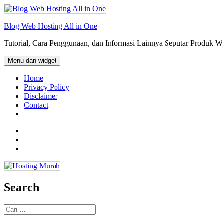
Langsung
ke
isi
Blog Web Hosting All in One
Tutorial, Cara Penggunaan, dan Informasi Lainnya Seputar Produk 
Menu dan widget
Home
Privacy Policy
Disclaimer
Contact
Facebook
Twitter
Email
Search
Cari
untuk: