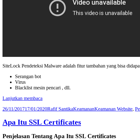
SiteLock Pendeteksi Malware adalah fitur tambahan yang bisa didap
Serangan bot
Virus
Blacklist mesin pencari , dll.
SiteLock
Lanjutkan membaca
Pendeteksi
Diposkan
Penulis
Kategori
Tag
26/11/2017
17/01/2020
Rafif Santika
Keamanan
Keamanan Website
,
Pe
Malware
pada
Apa Itu SSL Certificates
Penjelasan Tentang Apa Itu SSL Certificates