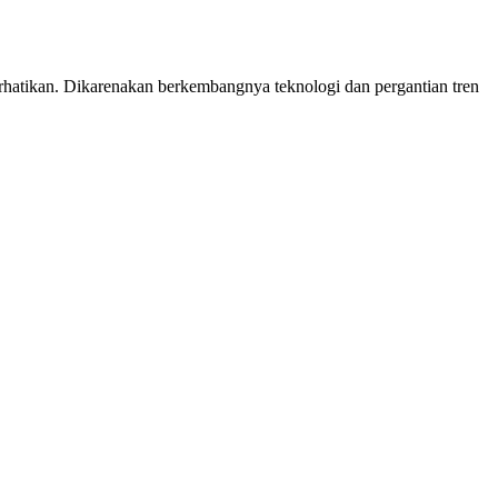
erhatikan. Dikarenakan berkembangnya teknologi dan pergantian tren
k
ksa
hatan
ite