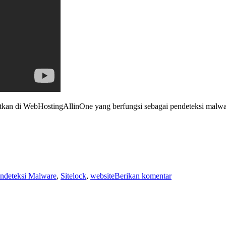
atkan di WebHostingAllinOne yang berfungsi sebagai pendeteksi malw
untuk
ndeteksi Malware
,
Sitelock
,
website
Berikan komentar
SiteLock
Pendeteksi
Malware