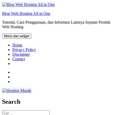
Langsung
ke
isi
Blog Web Hosting All in One
Tutorial, Cara Penggunaan, dan Informasi Lainnya Seputar Produk
Web Hosting
Menu dan widget
Home
Privacy Policy
Disclaimer
Contact
Facebook
Twitter
Email
Search
Cari