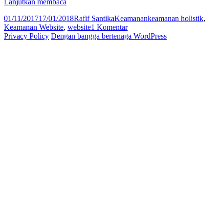
Pendekatan
Lanjutkan membaca
Keamanan
Diposkan
Penulis
Kategori
Tag
01/11/2017
17/01/2018
Rafif Santika
Keamanan
keamanan holistik
,
Holistik
pada
pada
Keamanan Website
,
website
1 Komentar
Pendekatan
Privacy Policy
Dengan bangga bertenaga WordPress
Keamanan
Holistik