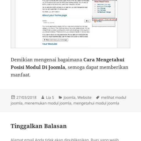
Demikian mengenai bagaimana
Cara Mengetahui
Posisi Modul Di Joomla
, semoga dapat memberikan
manfaat.
Diposkan
Penulis
Kategori
Tag
27/03/2018
Lia S
Joomla
,
Website
melihat modul
pada
joomla
,
menemukan modul joomla
,
mengetahui modul joomla
Tinggalkan Balasan
Alamat email Anda tidak akan dipublikasikan.
Ruas yang wajib