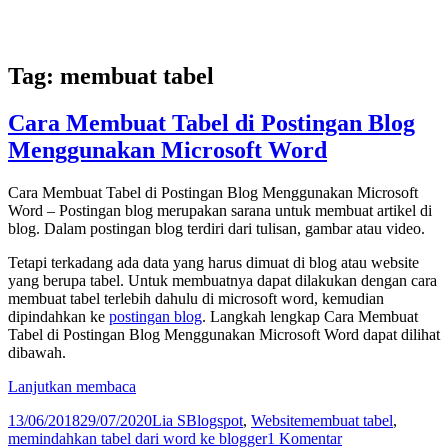
Tag:
membuat tabel
Cara Membuat Tabel di Postingan Blog
Menggunakan Microsoft Word
Cara Membuat Tabel di Postingan Blog Menggunakan Microsoft
Word – Postingan blog merupakan sarana untuk membuat artikel di
blog. Dalam postingan blog terdiri dari tulisan, gambar atau video.
Tetapi terkadang ada data yang harus dimuat di blog atau website
yang berupa tabel. Untuk membuatnya dapat dilakukan dengan cara
membuat tabel terlebih dahulu di microsoft word, kemudian
dipindahkan ke
postingan blog
. Langkah lengkap Cara Membuat
Tabel di Postingan Blog Menggunakan Microsoft Word dapat dilihat
dibawah.
Cara
Lanjutkan membaca
Membuat
Diposkan
Penulis
Kategori
Tag
13/06/2018
29/07/2020
Lia S
Blogspot
,
Website
membuat tabel
,
Tabel
pada
pada
memindahkan tabel dari word ke blogger
1 Komentar
di