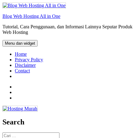
Langsung
ke
isi
Blog Web Hosting All in One
Tutorial, Cara Penggunaan, dan Informasi Lainnya Seputar Produk
Web Hosting
Menu dan widget
Home
Privacy Policy
Disclaimer
Contact
Facebook
Twitter
Email
Search
Cari