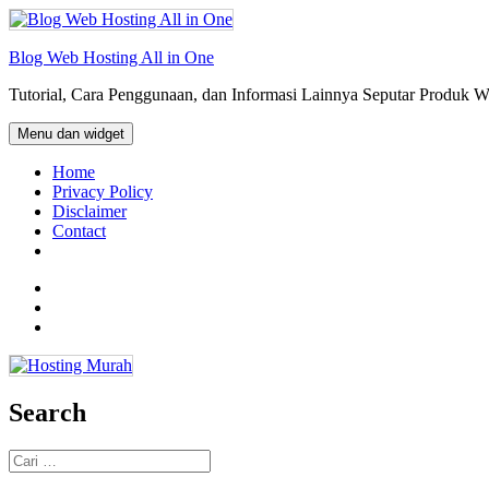
Langsung
ke
isi
Blog Web Hosting All in One
Tutorial, Cara Penggunaan, dan Informasi Lainnya Seputar Produk 
Menu dan widget
Home
Privacy Policy
Disclaimer
Contact
Facebook
Twitter
Email
Search
Cari
untuk: