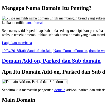
Mengapa Nama Domain Itu Penting?
ketika memilih
nama domain
.
Sebenarnya, tidak peduli apakah anda sedang menciptakan perusahaan
website tersebut membutuhkan sebuah nama domain yang akan membu
5
Lanjutkan membaca
Tips
Diposkan
Penulis
Kategori
Tag
19/04/2018
Rafif Santika
Lain-lain
,
Nama Domain
Domain
,
domain we
Memilih
pada
Nama
Domain
Domain Add-on, Parked dan Sub domain
Website
Apa Itu Domain Add-on, Parked dan Sub 
Sebelum kita memasuki pengertian
domain
add-on, parked dan sub d
Main Domain