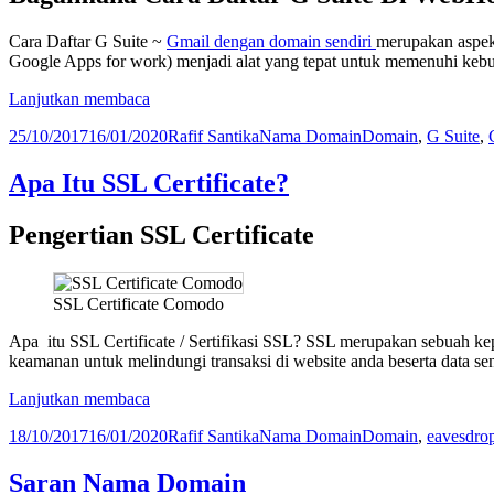
Cara Daftar G Suite ~
Gmail dengan domain sendiri
merupakan aspek
Google Apps for work) menjadi alat yang tepat untuk memenuhi kebutu
Cara
Lanjutkan membaca
Daftar
Diposkan
Penulis
Kategori
Tag
25/10/2017
16/01/2020
Rafif Santika
Nama Domain
Domain
,
G Suite
,
G
pada
Suite
Apa Itu SSL Certificate?
Pengertian SSL Certificate
SSL Certificate Comodo
Apa itu SSL Certificate / Sertifikasi SSL? SSL merupakan sebuah kep
keamanan untuk melindungi transaksi di website anda beserta data se
Apa
Lanjutkan membaca
Itu
Diposkan
Penulis
Kategori
Tag
18/10/2017
16/01/2020
Rafif Santika
Nama Domain
Domain
,
eavesdro
SSL
pada
Certificate?
Saran Nama Domain