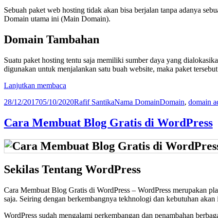
Sebuah paket web hosting tidak akan bisa berjalan tanpa adanya seb
Domain utama ini (Main Domain).
Domain Tambahan
Suatu paket hosting tentu saja memiliki sumber daya yang dialokasi
digunakan untuk menjalankan satu buah website, maka paket tersebut
Domain
Lanjutkan membaca
Add-
Diposkan
Penulis
Kategori
Tag
28/12/2017
05/10/2020
Rafif Santika
Nama Domain
Domain
,
domain a
on,
pada
Parked
dan
Cara Membuat Blog Gratis di WordPress
Sub
domain
Sekilas Tentang WordPress
Cara Membuat Blog Gratis di WordPress – WordPress merupakan plat
saja. Seiring dengan berkembangnya tekhnologi dan kebutuhan akan i
WordPress sudah mengalami perkembangan dan penambahan berbagai f