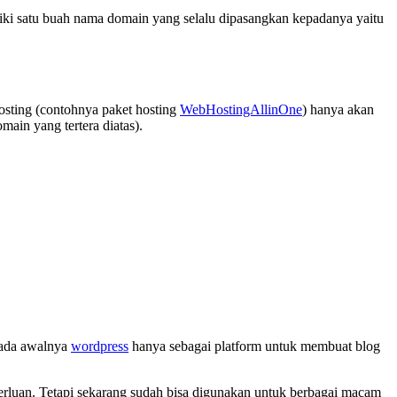
liki satu buah nama domain yang selalu dipasangkan kepadanya yaitu
osting (contohnya paket hosting
WebHostingAllinOne
) hanya akan
ain yang tertera diatas).
tuk
main
d-
,
rked
n
b
main
Pada awalnya
wordpress
hanya sebagai platform untuk membuat blog
luan. Tetapi sekarang sudah bisa digunakan untuk berbagai macam