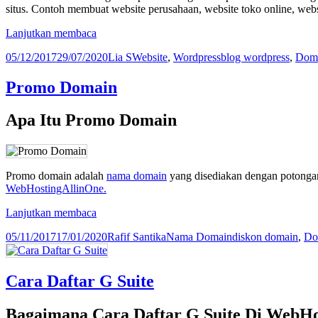
situs. Contoh membuat website perusahaan, website toko online, webs
Cara
Lanjutkan membaca
Membuat
Diposkan
Penulis
Kategori
Tag
05/12/2017
29/07/2020
Lia S
Website
,
Wordpress
blog wordpress
,
Dom
Blog
pada
Gratis
di
Promo Domain
WordPress
Apa Itu Promo Domain
Promo domain adalah
nama domain
yang disediakan dengan potongan 
WebHostingAllinOne.
Promo
Lanjutkan membaca
Domain
Diposkan
Penulis
Kategori
Tag
05/11/2017
17/01/2020
Rafif Santika
Nama Domain
diskon domain
,
Do
pada
Cara Daftar G Suite
Bagaimana Cara Daftar G Suite Di WebHo