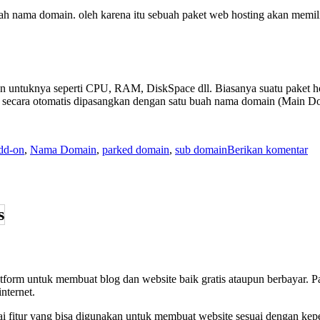
uah nama domain. oleh karena itu sebuah paket web hosting akan memi
kan untuknya seperti CPU, RAM, DiskSpace dll. Biasanya suatu paket h
 secara otomatis dipasangkan dengan satu buah nama domain (Main Dom
un
dd-on
,
Nama Domain
,
parked domain
,
sub domain
Berikan komentar
Do
Ad
on
Pa
da
Su
do
form untuk membuat blog dan website baik gratis ataupun berbayar. 
nternet.
itur yang bisa digunakan untuk membuat website sesuai dengan keper