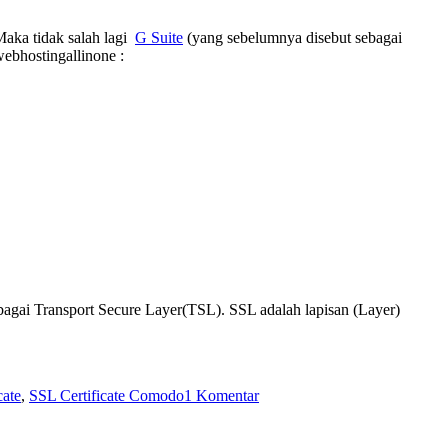
Maka tidak salah lagi
G Suite
(yang sebelumnya disebut sebagai
ebhostingallinone :
ebagai Transport Secure Layer(TSL). SSL adalah lapisan (Layer)
pada
cate
,
SSL Certificate Comodo
1 Komentar
Apa
Itu