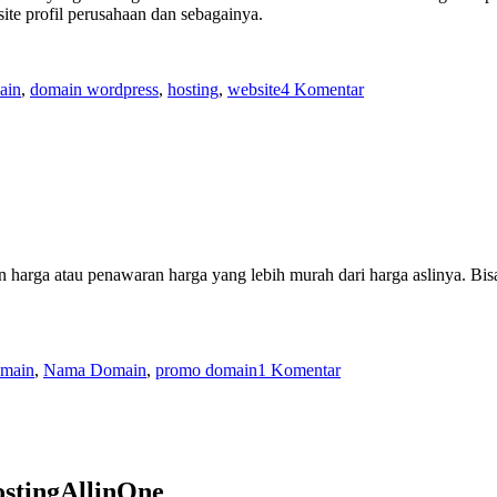
ite profil perusahaan dan sebagainya.
pada
ain
,
domain wordpress
,
hosting
,
website
4 Komentar
Cara
Membuat
Blog
Gratis
di
WordPress
harga atau penawaran harga yang lebih murah dari harga aslinya. Bisa 
pada
main
,
Nama Domain
,
promo domain
1 Komentar
Promo
Domain
stingAllinOne