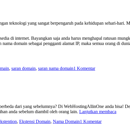
n teknologi yang sangat berpengaruh pada kehidupan sehari-hari. M
rsedia di internet. Bayangkan saja anda harus menghapal ratusan mung
an nama domain sebagai pengganti alamat IP, maka semua orang di du
pada
main
,
saran domain
,
saran nama domain
1 Komentar
Saran
Nama
Domain
berbeda dari yang sebelumnya? Di WebHostingAllinOne anda bisa! Den
Ekstens
lihan anda sebelum diambil oleh orang lain.
Lanjutkan membaca
Baru
pada
kstention
,
Ekstensi Domain
,
Nama Domain
1 Komentar
Nama
Ekstensi
Domai