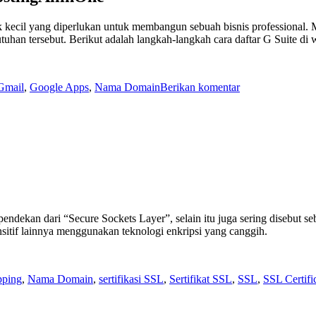
 kecil yang diperlukan untuk membangun sebuah bisnis professional. 
han tersebut. Berikut adalah langkah-langkah cara daftar G Suite di w
untuk
Gmail
,
Google Apps
,
Nama Domain
Berikan komentar
Cara
Daftar
G
Suite
endekan dari “Secure Sockets Layer”, selain itu juga sering disebut s
nsitif lainnya menggunakan teknologi enkripsi yang canggih.
pping
,
Nama Domain
,
sertifikasi SSL
,
Sertifikat SSL
,
SSL
,
SSL Certifi