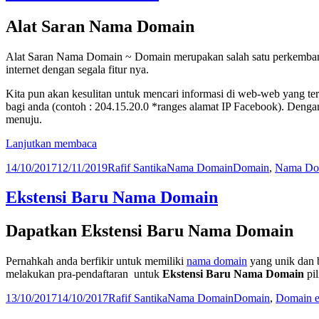
Alat Saran Nama Domain
Alat Saran Nama Domain ~ Domain merupakan salah satu perkembanga
internet dengan segala fitur nya.
Kita pun akan kesulitan untuk mencari informasi di web-web yang te
bagi anda (contoh : 204.15.20.0 *ranges alamat IP Facebook). Deng
menuju.
Saran
Lanjutkan membaca
Nama
Diposkan
Penulis
Kategori
Tag
14/10/2017
12/11/2019
Rafif Santika
Nama Domain
Domain
,
Nama Do
Domain
pada
Ekstensi Baru Nama Domain
Dapatkan Ekstensi Baru Nama Domain
Pernahkah anda berfikir untuk memiliki
nama domain
yang unik dan 
melakukan pra-pendaftaran untuk
Ekstensi Baru Nama Domain
pi
Diposkan
Penulis
Kategori
Tag
13/10/2017
14/10/2017
Rafif Santika
Nama Domain
Domain
,
Domain e
pada