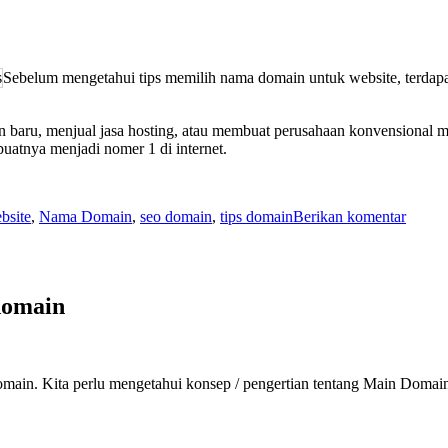
Sebelum mengetahui tips memilih nama domain untuk website, terdapa
 baru, menjual jasa hosting, atau membuat perusahaan konvensional m
atnya menjadi nomer 1 di internet.
untuk
bsite
,
Nama Domain
,
seo domain
,
tips domain
Berikan komentar
5
Tips
Memil
Nama
domain
Domai
Websit
omain. Kita perlu mengetahui konsep / pengertian tentang Main Doma