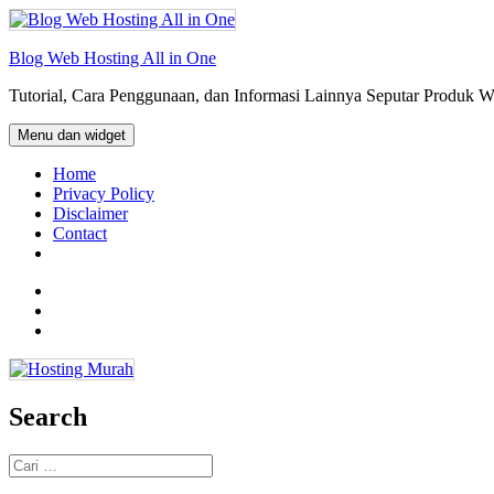
Langsung
ke
isi
Blog Web Hosting All in One
Tutorial, Cara Penggunaan, dan Informasi Lainnya Seputar Produk 
Menu dan widget
Home
Privacy Policy
Disclaimer
Contact
Facebook
Twitter
Email
Search
Cari
untuk: