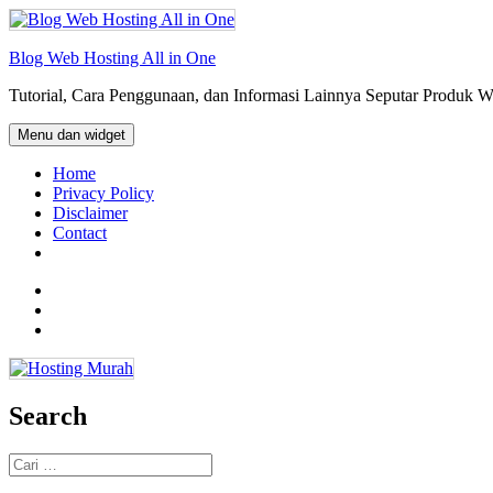
Langsung
ke
isi
Blog Web Hosting All in One
Tutorial, Cara Penggunaan, dan Informasi Lainnya Seputar Produk 
Menu dan widget
Home
Privacy Policy
Disclaimer
Contact
Facebook
Twitter
Email
Search
Cari
untuk: