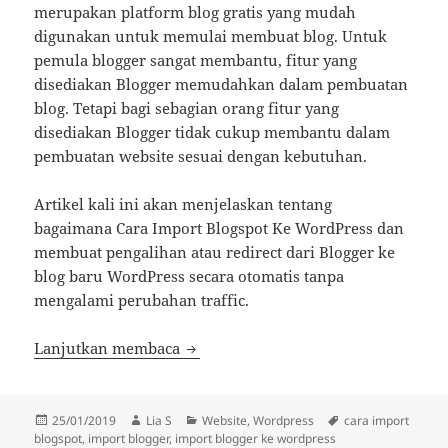
merupakan platform blog gratis yang mudah
digunakan untuk memulai membuat blog. Untuk
pemula blogger sangat membantu, fitur yang
disediakan Blogger memudahkan dalam pembuatan
blog. Tetapi bagi sebagian orang fitur yang
disediakan Blogger tidak cukup membantu dalam
pembuatan website sesuai dengan kebutuhan.
Artikel kali ini akan menjelaskan tentang
bagaimana Cara Import Blogspot Ke WordPress dan
membuat pengalihan atau redirect dari Blogger ke
blog baru WordPress secara otomatis tanpa
mengalami perubahan traffic.
Cara Import Blogspot Ke WordPress
Lanjutkan membaca
Diposkan
Penulis
Kategori
Tag
25/01/2019
Lia S
Website
,
Wordpress
cara import
pada
blogspot
,
import blogger
,
import blogger ke wordpress