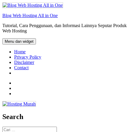
Langsung
ke
isi
Blog Web Hosting All in One
Tutorial, Cara Penggunaan, dan Informasi Lainnya Seputar Produk
Web Hosting
Menu dan widget
Home
Privacy Policy
Disclaimer
Contact
Facebook
Twitter
Email
Search
Cari