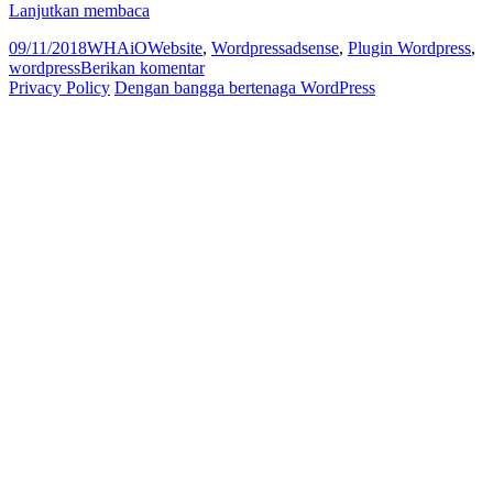
Plugin
Lanjutkan membaca
Adsense
Diposkan
Penulis
Kategori
Tag
09/11/2018
WHAiO
Website
,
Wordpress
adsense
,
Plugin Wordpress
,
Untuk
pada
untuk
wordpress
Berikan komentar
WordPress
Plugin
Privacy Policy
Dengan bangga bertenaga WordPress
Adsense
Untuk
WordPress