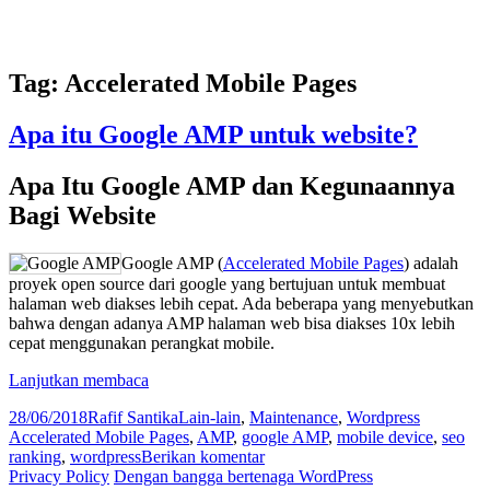
Tag:
Accelerated Mobile Pages
Apa itu Google AMP untuk website?
Apa Itu Google AMP dan Kegunaannya
Bagi Website
Google AMP (
Accelerated Mobile Pages
) adalah
proyek open source dari google yang bertujuan untuk membuat
halaman web diakses lebih cepat. Ada beberapa yang menyebutkan
bahwa dengan adanya AMP halaman web bisa diakses 10x lebih
cepat menggunakan perangkat mobile.
Apa
Lanjutkan membaca
itu
Diposkan
Penulis
Kategori
Tag
28/06/2018
Rafif Santika
Lain-lain
,
Maintenance
,
Wordpress
Google
pada
Accelerated Mobile Pages
,
AMP
,
google AMP
,
mobile device
,
seo
AMP
untuk
ranking
,
wordpress
Berikan komentar
untuk
Apa
Privacy Policy
Dengan bangga bertenaga WordPress
website?