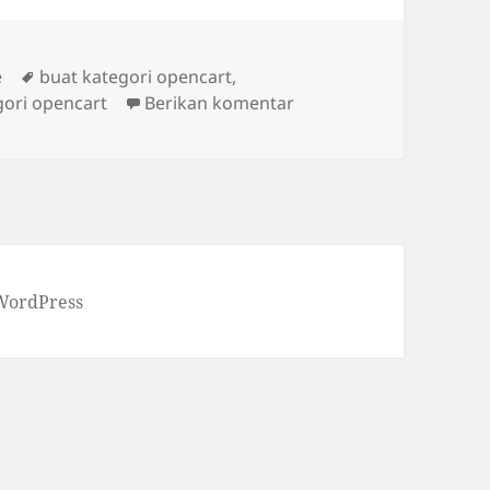
Tag
e
buat kategori opencart
,
untuk Cara Membuat Ka
ori opencart
Berikan komentar
WordPress