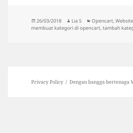
Diposkan
Penulis
Kategori
26/03/2018
Lia S
Opencart
,
Websit
pada
membuat kategori di opencart
,
tambah kateg
Privacy Policy
Dengan bangga bertenaga 